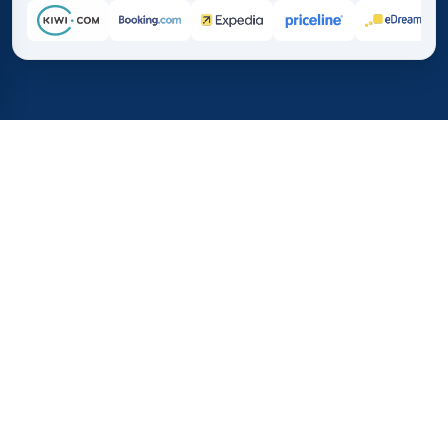
Inicio
/
Destinos
/
Europa
/
Guernsey
37%
21M+
💰
🔍
de ahorro promedio con
búsquedas este 
TICKET.MX
Confianza mundial
comparado con comprar directo
¿Cuánto cuestan los vuelos a
Guernsey?
El precio de volar desde México a Guernsey responde