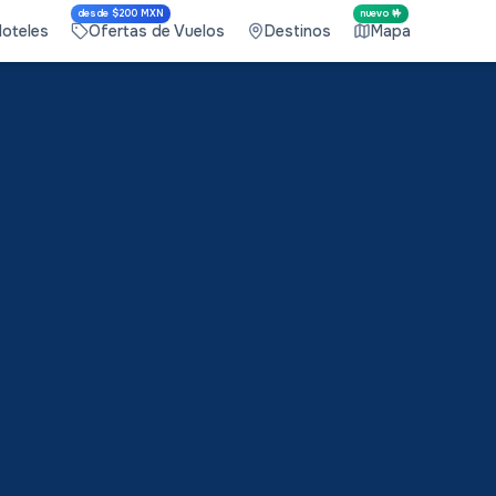
desde $200 MXN
nuevo 🤟
Hoteles
Ofertas de Vuelos
Destinos
Mapa