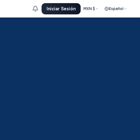
Iniciar Sesión
MXN
$
Español