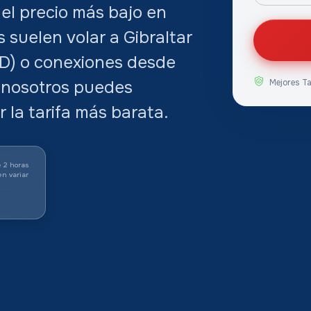
el precio más bajo en
s suelen volar a Gibraltar
AD) o conexiones desde
 nosotros puedes
Mejores T
 la tarifa más barata.
 2 horas
en variar