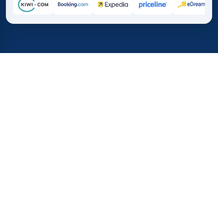
Inicio
/
Destinos
/
Australia y Oceanía
/
Isla Norfolk
37%
21M+
💰
🔍
de ahorro promedio con
búsquedas este 
TICKET.MX
Confianza mundial
comparado con comprar directo
¿Cuánto cuestan los vuelos a
Isla Norfolk?
El costo de volar desde México a Isla Norfolk lo marcan
la distancia y las escalas: no hay rutas directas regulares,