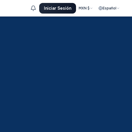
Iniciar Sesión
MXN
$
Español