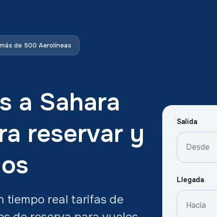
más de 500 Aerolíneas
s a Sahara
Salida
ra reservar y
los
Llegada
tiempo real tarifas de
ios de reserva para vuelos