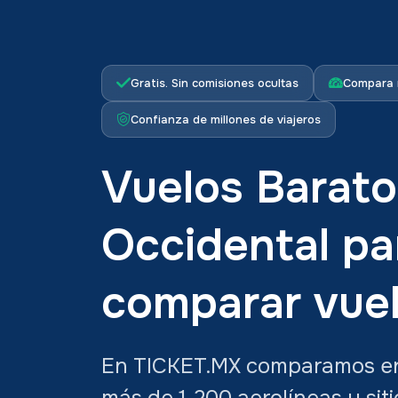
Gratis. Sin comisiones ocultas
Compara 
Confianza de millones de viajeros
Vuelos Barato
Occidental pa
comparar vue
En TICKET.MX comparamos en 
más de 1,200 aerolíneas y sit