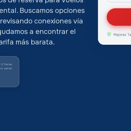
ental. Buscamos opciones
, revisando conexiones vía
yudamos a encontrar el
Mejores T
arifa más barata.
 2 horas
en variar