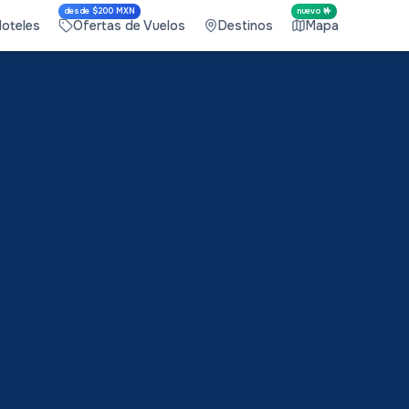
desde $200 MXN
nuevo 🤟
Hoteles
Ofertas de Vuelos
Destinos
Mapa