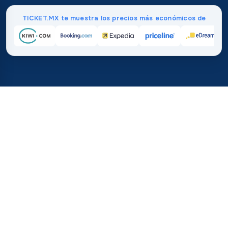
TICKET.MX te muestra los precios más económicos de
Inicio
/
Destinos
/
África
/
Seychelles
37%
21M+
💰
🔍
de ahorro promedio con
búsquedas este 
TICKET.MX
Confianza mundial
comparado con comprar directo
¿Cuánto cuestan los vuelos a
Seychelles?